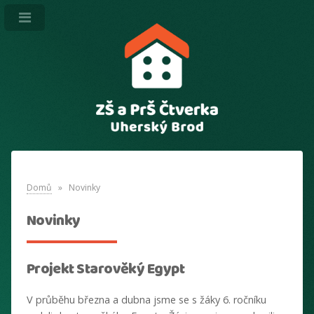
Domů
» Novinky
Novinky
Projekt Starověký Egypt
V průběhu března a dubna jsme se s žáky 6. ročníku