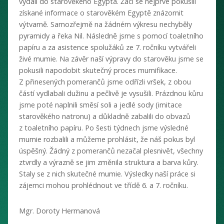
vydali do starověkého Egypta. Žáci se nejprve pokusili
získané informace o starověkém Egyptě znázornit
výtvarně. Samozřejmě na žádném výkresu nechyběly
pyramidy a řeka Nil. Následně jsme s pomocí toaletního
papíru a za asistence spolužáků ze 7. ročníku vytvářeli
živé mumie. Na závěr naší výpravy do starověku jsme se
pokusili napodobit skutečný proces mumifikace.
Z přinesených pomerančů jsme odřízli vršek, z obou
částí vydlabali dužinu a pečlivě je vysušili. Prázdnou kůru
jsme poté naplnili směsí soli a jedlé sody (imitace
starověkého natronu) a důkladně zabalili do obvazů
z toaletního papíru. Po šesti týdnech jsme výsledné
mumie rozbalili a můžeme prohlásit, že náš pokus byl
úspěšný. Žádný z pomerančů nezačal plesnivět, všechny
ztvrdly a výrazně se jim změnila struktura a barva kůry.
Staly se z nich skutečné mumie. Výsledky naší práce si
zájemci mohou prohlédnout ve třídě 6. a 7. ročníku.
Mgr. Doroty Hermanová