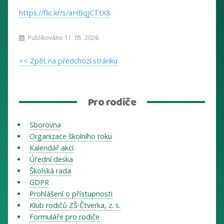
https://flic.kr/s/aHBqjCTtX8
Publikováno 11. 05. 2026
<< Zpět na předchozí stránku
Pro rodiče
Sborovna
Organizace školního roku
Kalendář akcí
Úřední deska
Školská rada
GDPR
Prohlášení o přístupnosti
Klub rodičů ZŠ Čtverka, z. s.
Formuláře pro rodiče